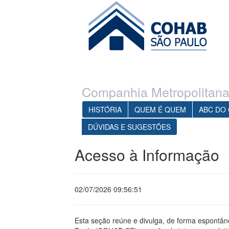
Ir para o conteúdo principal
1
Ir para o menu
Companhia Metropolitana
HISTÓRIA
QUEM É QUEM
ABC DO
DÚVIDAS E SUGESTÕES
Acesso à Informação
02/07/2026 09:56:51
Esta seção reúne e divulga, de forma espontâ