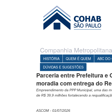
Ir para o conteúdo principal
1
Ir para o menu
Companhia Metropolitana
HISTÓRIA
QUEM É QUEM
ABC DO
DÚVIDAS E SUGESTÕES
Parceria entre Prefeitura 
moradia com entrega do Res
Empreendimento da PPP Municipal, uma das mo
de R$ 39,9 milhões fortalecendo a requalificaç
ASCOM - 01/07/2026